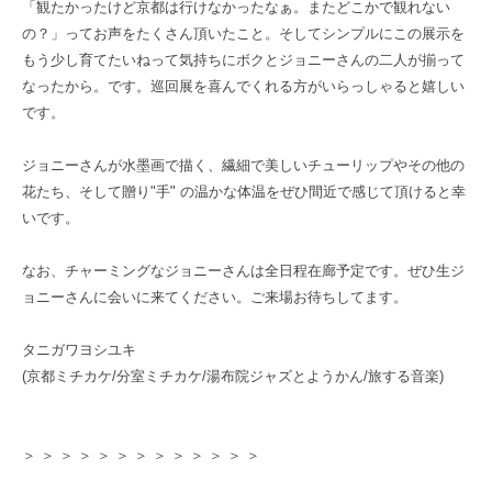
「観たかったけど京都は行けなかったなぁ。またどこかで観れない
の？」ってお声をたくさん頂いたこと。そしてシンプルにこの展示を
もう少し育てたいねって気持ちにボクとジョニーさんの二人が揃って
なったから。です。巡回展を喜んでくれる方がいらっしゃると嬉しい
です。
ジョニーさんが水墨画で描く、繊細で美しいチューリップやその他の
花たち、そして贈り"手" の温かな体温をぜひ間近で感じて頂けると幸
いです。
なお、チャーミングなジョニーさんは全日程在廊予定です。ぜひ生ジ
ョニーさんに会いに来てください。ご来場お待ちしてます。
タニガワヨシユキ
(京都ミチカケ/分室ミチカケ/湯布院ジャズとようかん/旅する音楽)
＞ ＞ ＞ ＞ ＞ ＞ ＞ ＞ ＞ ＞ ＞ ＞ ＞