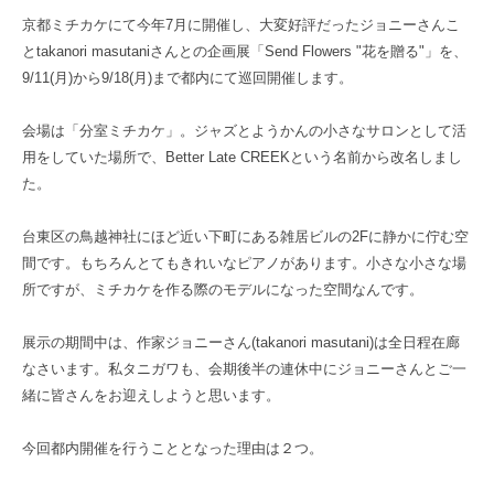
京都ミチカケにて今年7月に開催し、大変好評だったジョニーさんこ
とtakanori masutaniさんとの企画展「Send Flowers "花を贈る"」を、
9/11(月)から9/18(月)まで都内にて巡回開催します。
会場は「分室ミチカケ」。ジャズとようかんの小さなサロンとして活
用をしていた場所で、Better Late CREEKという名前から改名しまし
た。
台東区の鳥越神社にほど近い下町にある雑居ビルの2Fに静かに佇む空
間です。もちろんとてもきれいなピアノがあります。小さな小さな場
所ですが、ミチカケを作る際のモデルになった空間なんです。
展示の期間中は、作家ジョニーさん(takanori masutani)は全日程在廊
なさいます。私タニガワも、会期後半の連休中にジョニーさんとご一
緒に皆さんをお迎えしようと思います。
今回都内開催を行うこととなった理由は２つ。