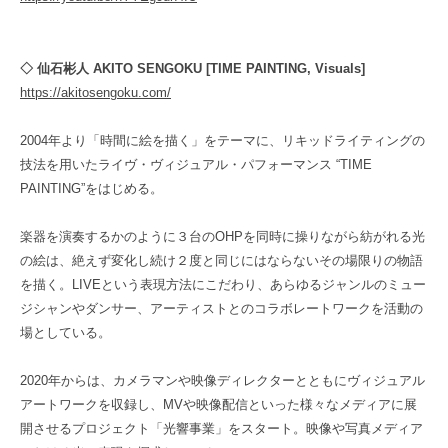
◇ 仙石彬人 AKITO SENGOKU [TIME PAINTING, Visuals]
https://akitosengoku.com/
2004年より「時間に絵を描く」をテーマに、リキッドライティングの
技法を用いたライヴ・ヴィジュアル・パフォーマンス “TIME
PAINTING”をはじめる。
楽器を演奏するかのように３台のOHPを同時に操りながら紡がれる光
の絵は、絶えず変化し続け２度と同じにはならないその場限りの物語
を描く。LIVEという表現方法にこだわり、あらゆるジャンルのミュー
ジシャンやダンサー、アーティストとのコラボレートワークを活動の
場としている。
2020年からは、カメラマンや映像ディレクターとともにヴィジュアル
アートワークを収録し、MVや映像配信といった様々なメディアに展
開させるプロジェクト「光響事業」をスタート。映像や写真メディア