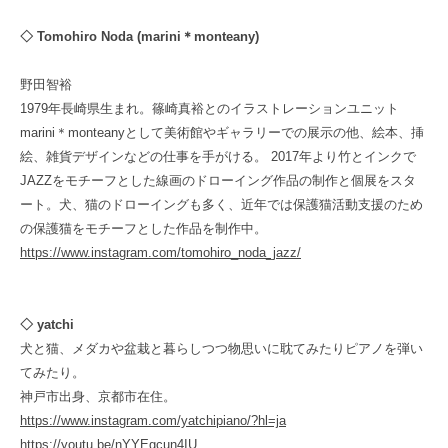
◇ Tomohiro Noda (marini＊monteany)
野田智裕
1979年長崎県生まれ。篠崎真裕とのイラストレーションユニット
marini＊monteanyとして美術館やギャラリーでの展示の他、絵本、挿
絵、雑貨デザインなどの仕事を手がける。 2017年より竹とインクで
JAZZをモチーフとした線画のドローイング作品の制作と個展をスタ
ート。犬、猫のドローイングも多く、近年では保護猫活動支援のため
の保護猫をモチーフとした作品を制作中。
https://www.instagram.com/tomohiro_noda_jazz/
◇ yatchi
犬と猫、メダカや盆栽と暮らしつつ物思いに耽てみたりピアノを弾い
てみたり。
神戸市出身、京都市在住。
https://www.instagram.com/yatchipiano/?hl=ja
https://youtu.be/nYYEgcun4IU