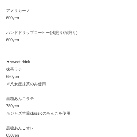
アメリカーノ
600yen
ハンドドリップコーヒー(浅煎り/深煎り)
600yen
▼sweet drink
抹茶ラテ
650yen
※八女産抹茶のみ使用
黒糖あんこラテ
780yen
※ジャズ羊羹classicのあんこを使用
黒糖あんこオレ
650yen