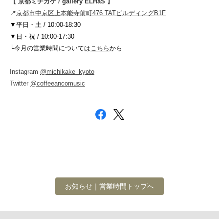
【 京都ミチカケ /
gallery ELHaS
】
📍
京都市中京区上本能寺前町476 TATビルディングB1F
▼平日・土 / 10:00-18:30
▼日・祝 / 10:00-17:30
└
今月の営業時間については
こちら
から
Instagram
@michikake_kyoto
Twitter
@coffeeancomusic
お知らせ｜営業時間トップへ