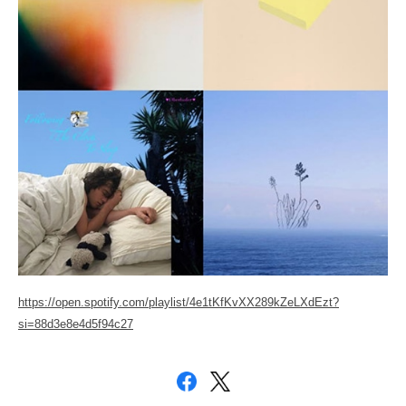
https://open.spotify.com/playlist/4e1tKfKvXX289kZeLXdEzt?
si=88d3e8e4d5f94c27