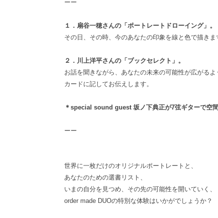
ーー
１．扇谷一穂さんの「ポートレートドローイング」。
その日、その時、今のあなたの印象を線と色で描きま
２．川上洋平さんの「ブックセレクト」。
お話を聞きながら、あなたの未来の可能性が広がるよ
カードに記してお伝えします。
＊special sound guest 坂ノ下典正が7弦ギタ
ーー
世界に一枚だけのオリジナルポートレートと、
あなたのための選書リスト、
いまの自分を見つめ、その先の可能性を開いていく、
order made DUOの特別な体験はいかがでしょうか？