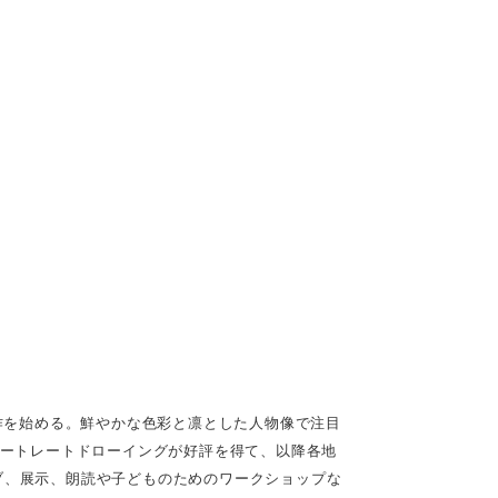
に制作を始める。
鮮やかな色彩と凛とした人物像で注目
ートレートドローイングが好評を得て、
以降各地
ブ、展示、
朗読や子どものためのワークショップな