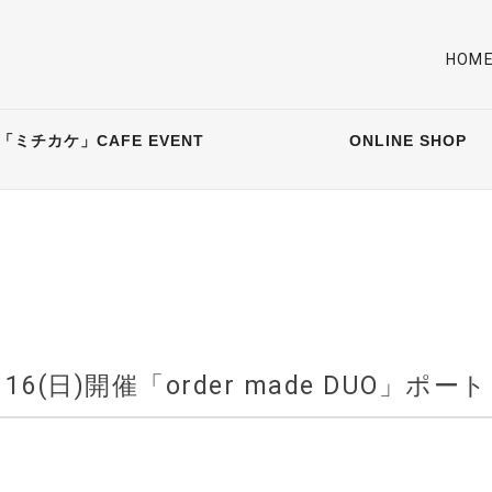
HOM
「ミチカケ」CAFE EVENT
ONLINE SHOP
16(日)開催「order made DUO」ポ