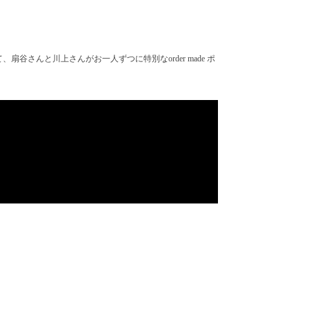
んと川上さんがお一人ずつに特別なorder made ポ