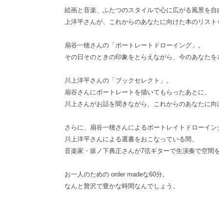
絵画と音楽、
ふたつのスタイルで心に広がる風景を自
上洋平さ
んが、これからのあなたに向けた本のリスト
扇谷一穂さんの「ポートレートドローイング」。
その日そのときの印象をとらえながら、
今のあなたを
川上洋平さんの「ブックセレクト」。
扇谷さんにポートレートを描いてもらったあとに、
川上さんがお話を聞きながら、
これからのあなたに向
さらに、扇谷一穂さんによるポートレイトドローイン
川上洋平さんによる選書をおこなっている間、
音楽家・坂ノ下典正さんが7弦ギターで生演奏で空間
お一人のための order madeな60分。
なんと贅沢で豊かな時間なんでしょう。