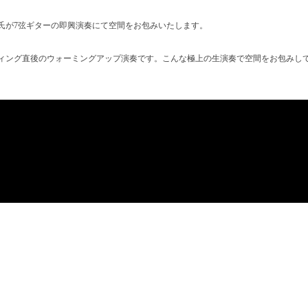
が7弦ギターの即興演奏にて空間をお包みいたします。

グ直後のウォーミングアップ演奏です。こんな極上の生演奏で空間をお包みして、扇谷さ