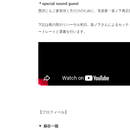
＊special sound guest
贅沢にもご参加頂く方だけのために、音楽家・坂ノ下典正氏
下記は夜の部のリハーサル初日。坂ノ下さんによるセッティン
ートレートと選書を行います。

【プロフィール】
▼
扇谷一穂