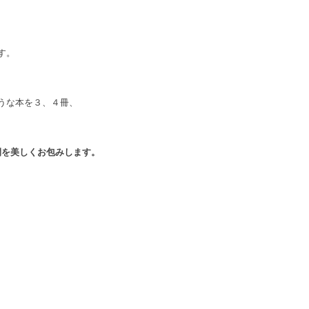
す。
うな本を３、
４冊、
ーで空間を美しくお包みします。