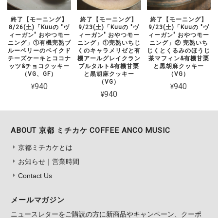
終了【モーニング】
終了【モーニング】
終了【モーニング】
8/26(土)「Kuuの "ヴ
9/23(土)「Kuuの "ヴ
9/23(土)「Kuuの "ヴ
ィーガン" おやつモー
ィーガン" おやつモー
ィーガン" おやつモー
ニング」①有機完熟ブ
ニング」①完熟いちじ
ニング」② 完熟いち
ルーベリーのベイクド
くのキャラメリゼと有
じくとくるみのほうじ
チーズケーキとココナ
機アールグレイクラン
茶マフィン&有機甘栗
ッツ&チョコクッキー
ブルタルト&有機甘栗
と黒胡麻クッキー
（VG、GF）
と黒胡麻クッキー
（VG）
（VG）
¥940
¥940
¥940
ABOUT 京都 ミチカケ COFFEE ANCO MUSIC
京都ミチカケとは
お知らせ｜営業時間
Contact Us
メールマガジン
ニュースレターをご購読の方に新商品やキャンペーン、クーポ