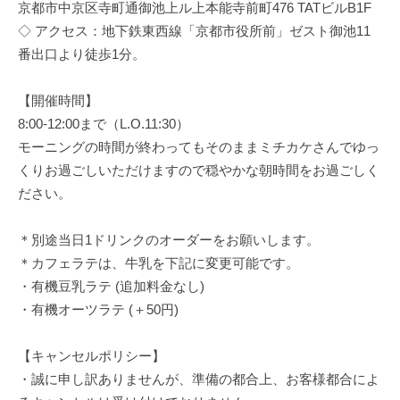
京都市中京区寺町通御池上ル上本能寺前町476 TATビルB1F
◇ アクセス：地下鉄東西線「京都市役所前」ゼスト御池11
番出口より徒歩1分。
【開催時間】
8:00-12:00まで（L.O.11:30）
モーニングの時間が終わってもそのままミチカケさんでゆっ
くりお過ごしいただけますので穏やかな朝時間をお過ごしく
ださい。
＊別途当日1ドリンクのオーダーをお願いします。
＊カフェラテは、牛乳を下記に変更可能です。
・有機豆乳ラテ (追加料金なし)
・有機オーツラテ (＋50円)
【キャンセルポリシー】
・誠に申し訳ありませんが、準備の都合上、お客様都合によ