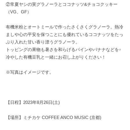
②常夏ヤシの実グラノーラとココナッツ&チョコクッキー
（VG、GF）
有機米粉とオートミールで作ったさくさくグラノーラ。熱冷
ましや心の平安を保つことにも優れているココナッツをたっ
ぷり入れた甘い香り漂うグラノーラ。
トッピングの果物も暑さを和らげるパインやバナナなどを↑
冷やした有機豆乳と一緒にお召し上がりください！
※写真はイメージです。
【日程】2023年8月26日(土)
【場所】ミチカケ COFFEE ANCO MUSIC (京都)