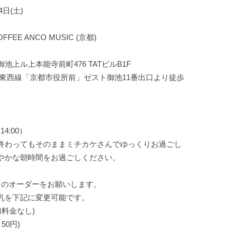
4日(土)
EE ANCO MUSIC (京都)
上ル上本能寺前町476 TATビルB1F
鉄東西線「京都市役所前」ゼスト御池11番出口より徒歩
.14:00）
終わってもそのままミチカケさんでゆっくりお過ごし
やかな朝時間をお過ごしください。
クのオーダーをお願いします。
乳を下記に変更可能です。
加料金なし)
50円)