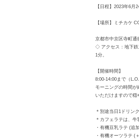
【日程】2023年6月2
【場所】ミチカケ COFF
京都市中京区寺町通御池
◇ アクセス：地下
1分。
【開催時間】
8:00-14:00まで（L.O
モーニングの時間が
いただけますので穏
＊別途当日1ドリン
＊カフェラテは、牛
・有機豆乳ラテ (追
・有機オーツラテ (＋