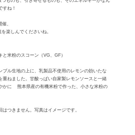
り放つものも、引き寄せるものも、そのエネルギーがなん
ですね！
開催、
観を楽しんでくださいね。
キと米粉のスコーン（VG、GF）
ンブル生地の上に、乳製品不使用のレモンの効いたな
を重ねました。甘酸っぱい自家製レモンソースと一緒
やかに 熊本県産の有機米粉で作った、小さな米粉の
回はつきません。写真はイメージです。