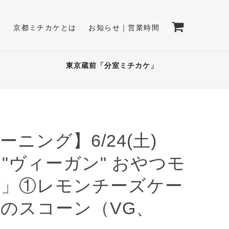
E
京都ミチカケとは
お知らせ｜営業時間
東京蔵前「分室ミチカケ」
ニング】6/24(土)
 "ヴィーガン" おやつモ
グ」①レモンチーズケー
のスコーン（VG、