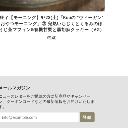
終了【モーニング】9/23(土)「Kuuの "ヴィーガン"
おやつモーニング」② 完熟いちじくとくるみのほ
うじ茶マフィン&有機甘栗と黒胡麻クッキー（VG）
¥940
メールマガジン
ニュースレターをご購読の方に新商品やキャンペー
ン、クーポンコードなどの最新情報をお届けいたしま
す。
登録