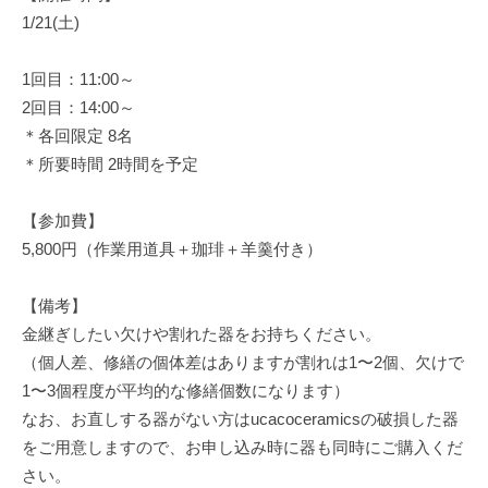
1/21(土)
1回目：11:00～
2回目：14:00～
＊各回限定 8名
＊所要時間 2時間を予定
【参加費】
5,800円（作業用道具＋珈琲＋羊羹付き）
【備考】
金継ぎしたい欠けや割れた器をお持ちください。
（個人差、修繕の個体差はありますが割れは1〜2個、欠けで
1〜3個程度が平均的な修繕個数になります）‬
なお、お直しする器がない方はucacoceramicsの破損した器
をご用意しますので、お申し込み時に器も同時にご購入くだ
さい。