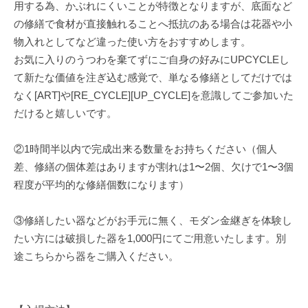
用する為、かぶれにくいことが特徴となりますが、底面など
の修繕で食材が直接触れることへ抵抗のある場合は花器や小
物入れとしてなど違った使い方をおすすめします。
お気に入りのうつわを棄てずにご自身の好みにUPCYCLEし
て新たな価値を注ぎ込む感覚で、単なる修繕としてだけでは
なく[ART]や[RE_CYCLE][UP_CYCLE]を意識してご参加いた
だけると嬉しいです。
②1時間半以内で完成出来る数量をお持ちください（個人
差、修繕の個体差はありますが割れは1〜2個、欠けで1〜3個
程度が平均的な修繕個数になります）‬
③修繕したい器などがお手元に無く、モダン金継ぎを体験し
たい方には破損した器を1,000円にてご用意いたします。別
途こちらから器をご購入ください。