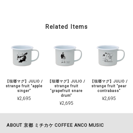
Related Items
【琺瑯マグ】JULIO /
【琺瑯マグ】JULIO /
【琺瑯マグ】JULIO /
strange fruit "apple
strange fruit
strange fruit "pear
singer"
"grapefruit snare
contrabass"
drum"
¥2,695
¥2,695
¥2,695
ABOUT 京都 ミチカケ COFFEE ANCO MUSIC