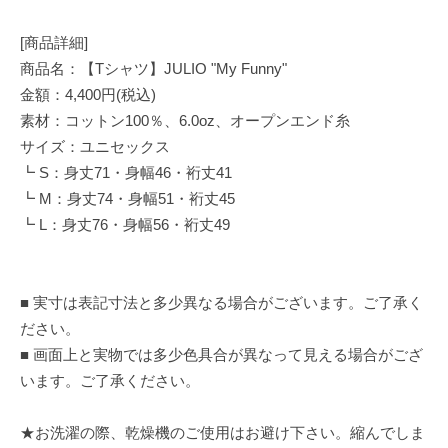
[商品詳細]
商品名：【Tシャツ】JULIO "My Funny"
金額：4,400円(税込)
素材：コットン100％、6.0oz、オープンエンド糸
サイズ：ユニセックス
┗ S：身丈71・身幅46・裄丈41
┗ M：身丈74・身幅51・裄丈45
┗ L：身丈76・身幅56・裄丈49
■ 実寸は表記寸法と多少異なる場合がございます。ご了承く
ださい。
■ 画面上と実物では多少色具合が異なって見える場合がござ
います。ご了承ください。
★お洗濯の際、乾燥機のご使用はお避け下さい。縮んでしま